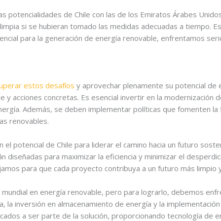
s potencialidades de Chile con las de los Emiratos Árabes Unidos
a limpia si se hubieran tomado las medidas adecuadas a tiempo. E
encial para la generación de energía renovable, enfrentamos ser
uperar estos desafíos
y aprovechar plenamente su potencial de 
 y acciones concretas. Es esencial invertir en la modernización d
rgía. Además, se deben implementar políticas que fomenten la fl
as renovables.
el potencial de Chile para liderar el camino hacia un futuro sost
tán diseñadas para maximizar la eficiencia y minimizar el desperd
bajamos para que cada proyecto contribuya a un futuro más limpio 
der mundial en energía renovable, pero para lograrlo, debemos enfr
ra, la inversión en almacenamiento de energía y la implementació
cados a ser parte de la solución, proporcionando tecnología de en