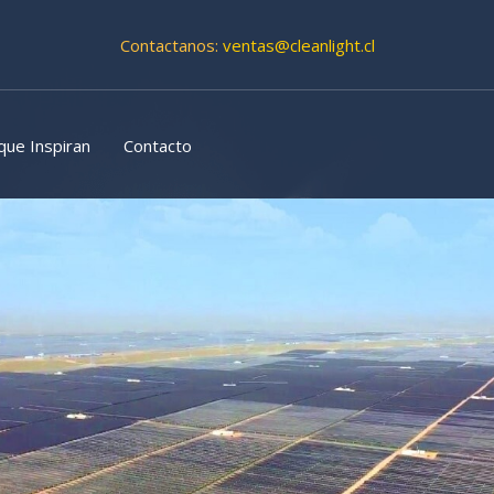
Contactanos:
ventas
@cleanlight
.cl
que Inspiran
Contacto