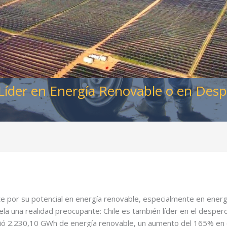
¿Líder en Energía Renovable o en Desp
e por su potencial en energía renovable, especialmente en energía
la una realidad preocupante: Chile es también líder en el desperd
ció 2.230,10 GWh de energía renovable, un aumento del 165% en