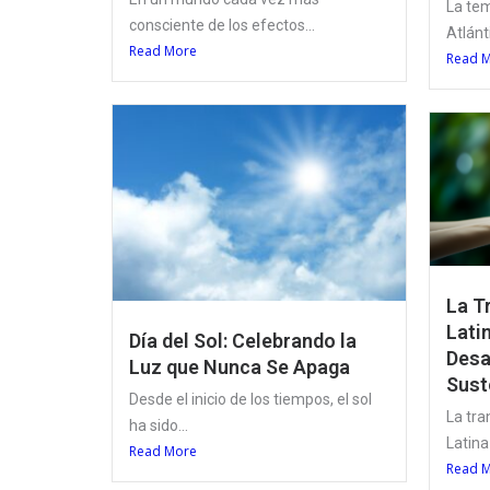
La te
consciente de los efectos...
Atlánt
Read More
Read 
La T
Lati
Día del Sol: Celebrando la
Desa
Luz que Nunca Se Apaga
Sust
Desde el inicio de los tiempos, el sol
La tra
ha sido...
Latina
Read More
Read 