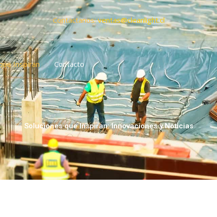
Contactanos:
ventas
@cleanlight
.cl
que Inspiran
Contacto
Soluciones que Inspiran: Innovaciones y Noticias