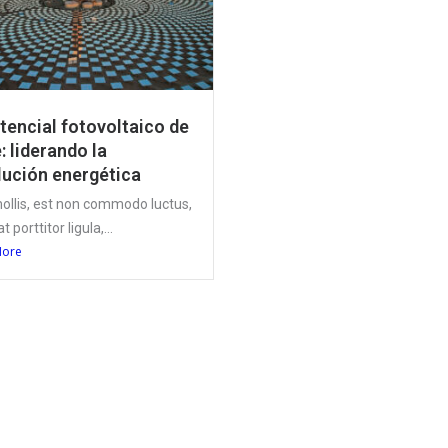
otencial fotovoltaico de
: liderando la
lución energética
ollis, est non commodo luctus,
at porttitor ligula,...
More