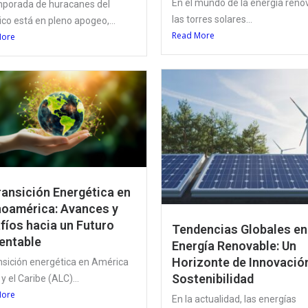
En el mundo de la energía reno
mporada de huracanes del
las torres solares...
ico está en pleno apogeo,...
Read More
More
ransición Energética en
noamérica: Avances y
fíos hacia un Futuro
Tendencias Globales en
entable
Energía Renovable: Un
Horizonte de Innovació
nsición energética en América
Sostenibilidad
 y el Caribe (ALC)...
More
En la actualidad, las energías