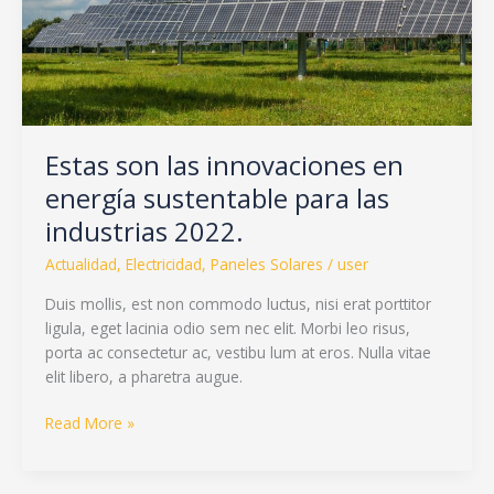
para
las
industrias
2022.
Estas son las innovaciones en
energía sustentable para las
industrias 2022.
Actualidad
,
Electricidad
,
Paneles Solares
/
user
Duis mollis, est non commodo luctus, nisi erat porttitor
ligula, eget lacinia odio sem nec elit. Morbi leo risus,
porta ac consectetur ac, vestibu lum at eros. Nulla vitae
elit libero, a pharetra augue.
Read More »