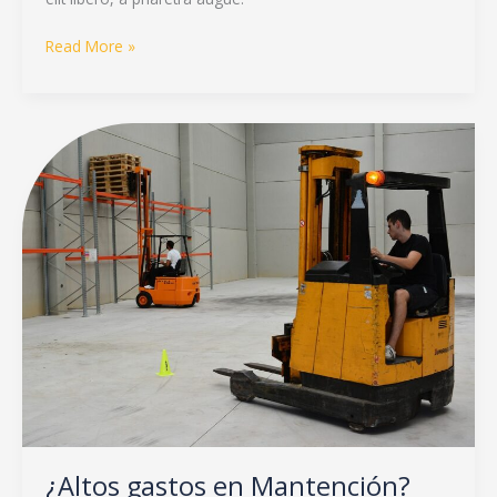
Read More »
¿Altos
gastos
en
Mantención?
Emprendedores
pueden
ahorrar
con
generadores
solares.
¿Altos gastos en Mantención?