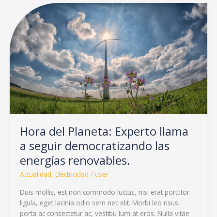
Hora
del
Planeta:
Experto
llama
a
seguir
democratizando
las
energías
renovables.
Hora del Planeta: Experto llama
a seguir democratizando las
energías renovables.
Actualidad
,
Electricidad
/
user
Duis mollis, est non commodo luctus, nisi erat porttitor
ligula, eget lacinia odio sem nec elit. Morbi leo risus,
porta ac consectetur ac, vestibu lum at eros. Nulla vitae