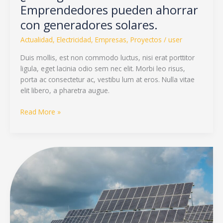
Emprendedores pueden ahorrar
con generadores solares.
Actualidad
,
Electricidad
,
Empresas
,
Proyectos
/
user
Duis mollis, est non commodo luctus, nisi erat porttitor
ligula, eget lacinia odio sem nec elit. Morbi leo risus,
porta ac consectetur ac, vestibu lum at eros. Nulla vitae
elit libero, a pharetra augue.
Read More »
Estas
son
las
innovaciones
en
energía
sustentable