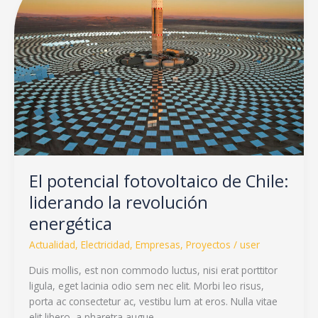
fotovoltaico
de
Chile:
liderando
la
revolución
energética
El potencial fotovoltaico de Chile:
liderando la revolución
energética
Actualidad
,
Electricidad
,
Empresas
,
Proyectos
/
user
Duis mollis, est non commodo luctus, nisi erat porttitor
ligula, eget lacinia odio sem nec elit. Morbi leo risus,
porta ac consectetur ac, vestibu lum at eros. Nulla vitae
elit libero, a pharetra augue.