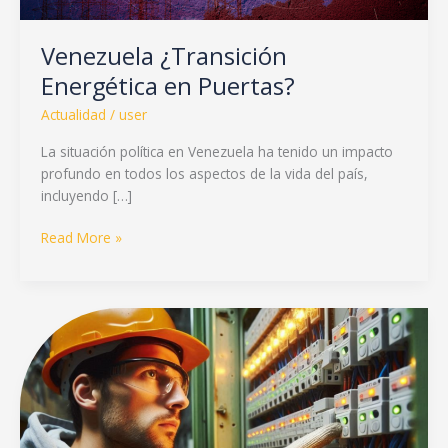
Venezuela ¿Transición
Energética en Puertas?
Actualidad
/
user
La situación política en Venezuela ha tenido un impacto
profundo en todos los aspectos de la vida del país,
incluyendo […]
Read More »
Explorando
los
Desafíos
y
Oportunidades
de